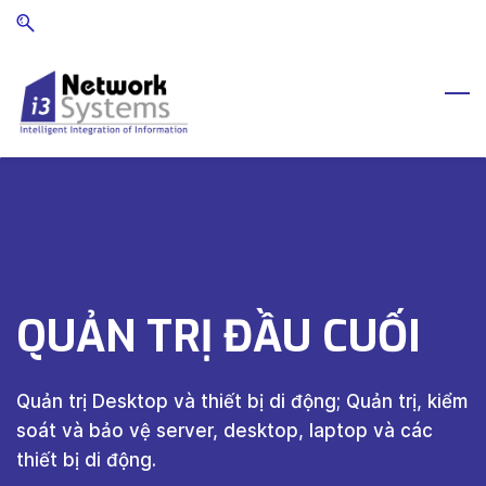
Skip
Skip
to
to
search
main
content
QUẢN TRỊ ĐẦU CUỐI
Quản trị Desktop và thiết bị di động;
Quản trị, kiểm
soát và bảo vệ server, desktop, laptop và các
thiết bị di động.