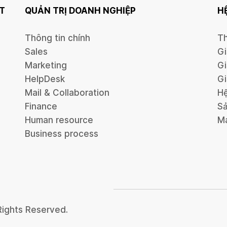
T
QUẢN TRỊ DOANH NGHIỆP
H
Thông tin chính
Th
Sales
Gi
Marketing
Gi
HelpDesk
Gi
Mail & Collaboration
Hệ
Finance
Sả
Human resource
Má
Business process
Rights Reserved.