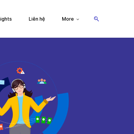
sights
Liên hệ
More