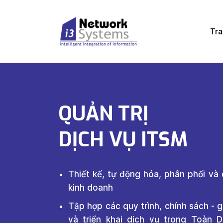
Skip
Skip
to
to
Tra
search
main
content
QUẢN TRỊ
DỊCH VỤ ITSM
Thiết kế, tự động hóa, phân phối và
kinh doanh
Tập hợp các quy trình, chính sách - g
và triển khai dịch vụ trong Toàn D