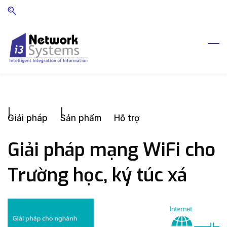
Skip
Skip
to
to
search
main
content
Giải pháp
Sản phẩm
Hỗ trợ
Giải pháp mạng WiFi cho
Trường học, ký túc xá