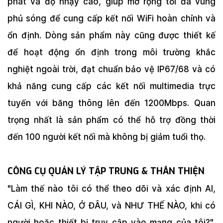
phát và độ nhạy cao, giúp mở rộng tối đa vùng
phủ sóng để cung cấp kết nối WiFi hoàn chỉnh và
ổn định. Dòng sản phẩm này cũng được thiết kế
để hoạt động ổn định trong môi trường khắc
nghiệt ngoài trời, đạt chuẩn bảo vệ IP67/68 và có
khả năng cung cấp các kết nối multimedia trực
tuyến với băng thông lên đến 1200Mbps. Quan
trọng nhất là sản phẩm có thể hỗ trợ đồng thời
đến 100 người kết nối mà không bị giảm tuổi thọ.
CÔNG CỤ QUẢN LÝ TẬP TRUNG & THÂN THIỆN
"Làm thế nào tôi có thể theo dõi và xác định AI,
CÁI GÌ, KHI NÀO, Ở ĐÂU, và NHƯ THẾ NÀO, khi có
người hoặc thiết bị truy cập vào mạng của tôi?",