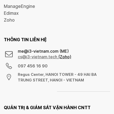
ManageEngine
Edimax
Zoho
THÔNG TIN LIÊN HỆ
me@i3-vietnam.com (ME)
cs@
i3-vietnam.tech
(Zoho)
097 456 16 90
Regus Center, HANOI TOWER - 49 HAI BA
TRUNG STREET, HANOI - VIETNAM
QUẢN TRỊ &
GIÁM SÁT VẬN HÀNH CNTT